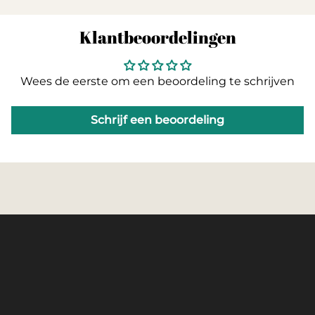
hervullen zijn.
RVS
Klantbeoordelingen
Deze molens zijn voorgevuld met peper uit
Vietnam en zeezout uit België.
Verpakt in een prachtige zwarte giftbox
Wees de eerste om een beoordeling te schrijven
Precision maalwerk
Schrijf een beoordeling