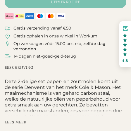
UITVERKOCHT
Gratis
verzending vanaf €50
Gratis
ophalen in onze winkel in Workum
Op werkdagen vóór 15:00 besteld,
zelfde dag
verzonden
14 dagen niet-goed-geld-terug
4.8
BESCHRIJVING
Deze 2-delige set peper- en zoutmolen komt uit
de serie Derwent van het merk Cole & Mason. Het
maalmechanisme is van gehard carbon staal,
welke de natuurlijke oliën van peperbehoud voor
extra smaak aan uw gerechten. Ze bevatten
verschillende maalstanden, zes voor peper en drie
voor zout. Als ze op zijn, zijn ze gemakkelijk
schoon te maken met een vochtig doekje en een
LEES MEER
schone theedoek, waarna ze weer eenvoudig te