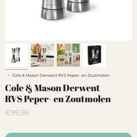
Cole & Mason Derwent RVS Peper- en Zoutmolen
Cole & Mason Derwent
RVS Peper- en Zoutmolen
Translation
€99,95
missing:
nl.products.product.price.regular_pri