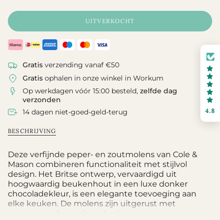
nl.products.product.price.regular_pri
UITVERKOCHT
Gratis
verzending vanaf €50
Gratis
ophalen in onze winkel in Workum
Op werkdagen vóór 15:00 besteld,
zelfde dag
verzonden
4.8
14 dagen niet-goed-geld-terug
BESCHRIJVING
Deze verfijnde peper- en zoutmolens van Cole &
Mason combineren functionaliteit met stijlvol
design. Het Britse ontwerp, vervaardigd uit
hoogwaardig beukenhout in een luxe donker
chocoladekleur, is een elegante toevoeging aan
elke keuken. De molens zijn uitgerust met
geavanceerde maalmechanismen: een