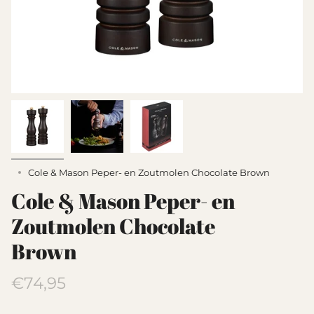
Cole & Mason Peper- en Zoutmolen Chocolate Brown
Cole & Mason Peper- en
Zoutmolen Chocolate
Brown
Translation
€74,95
missing: