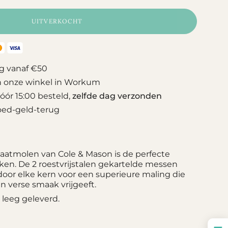
uct.price.regular_price
UITVERKOCHT
g vanaf €50
n onze winkel in Workum
ór 15:00 besteld,
zelfde dag verzonden
oed-geld-terug
atmolen van Cole & Mason is de perfecte
ken. De 2 roestvrijstalen gekartelde messen
door elke kern voor een superieure maling die
en verse smaak vrijgeeft.
leeg geleverd.