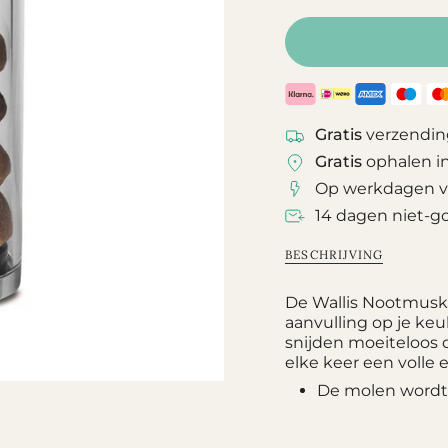
nl.products.prod
Gratis
verzendin
Gratis
ophalen i
Op werkdagen vó
14 dagen niet-g
BESCHRIJVING
De Wallis Nootmuska
aanvulling op je keu
snijden moeiteloos 
elke keer een volle 
De molen wordt 