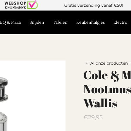
Gratis verzending vanaf €50!
BQ & Pizza
Snijden
Tafelen
Keukenhulpjes
Electro
Al onze producten
Cole & 
Nootmus
Wallis
Translation
€29,95
missing: