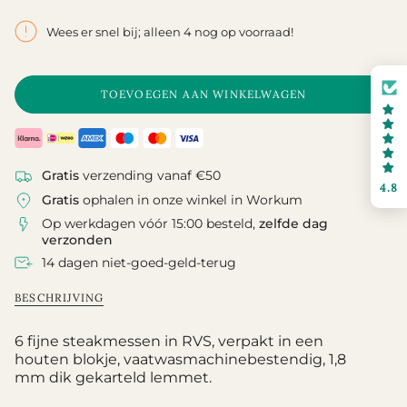
missing:
nl.products.product.price.regular_pri
Wees er snel bij; alleen 4 nog op voorraad!
TOEVOEGEN AAN WINKELWAGEN
Gratis
verzending vanaf €50
4.8
Gratis
ophalen in onze winkel in Workum
Op werkdagen vóór 15:00 besteld,
zelfde dag
verzonden
14 dagen niet-goed-geld-terug
BESCHRIJVING
6 fijne steakmessen in RVS, verpakt in een
houten blokje, vaatwasmachinebestendig, 1,8
mm dik gekarteld lemmet.