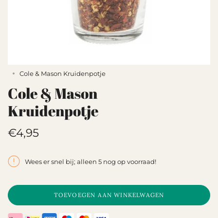
Cole & Mason Kruidenpotje
Cole & Mason
Kruidenpotje
Translation
€4,95
missing:
nl.products.product.price.regular_pri
Wees er snel bij; alleen 5 nog op voorraad!
TOEVOEGEN AAN WINKELWAGEN