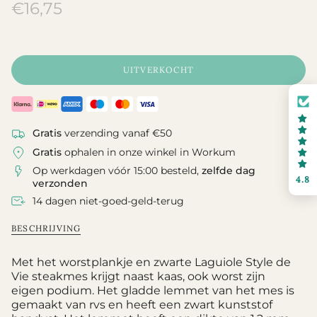
Translation
€16,75
missing:
nl.products.product.price.regular_pri
UITVERKOCHT
Gratis
verzending vanaf €50
Gratis
ophalen in onze winkel in Workum
Op werkdagen vóór 15:00 besteld,
zelfde dag
4.8
verzonden
14 dagen niet-goed-geld-terug
BESCHRIJVING
Met het worstplankje en zwarte Laguiole Style de
Vie steakmes krijgt naast kaas, ook worst zijn
eigen podium. Het gladde lemmet van het mes is
gemaakt van rvs en heeft een zwart kunststof