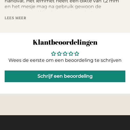
handvat. Het lemmet heeft een dikte van 1,2 mm
en het mesje mag na gebruik gewoon de
vaatwasser in. Wij adviseren je om het
worstplankje met de hand af te wassen, zo blijft
LEES MEER
hij het langste mooi.
Klantbeoordelingen
Wees de eerste om een beoordeling te schrijven
Schrijf een beoordeling